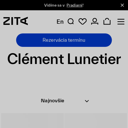
Vidíme sa v
Pradiarni
!
En
Rezervácia termínu
Clément Lunetier
Najnovšie