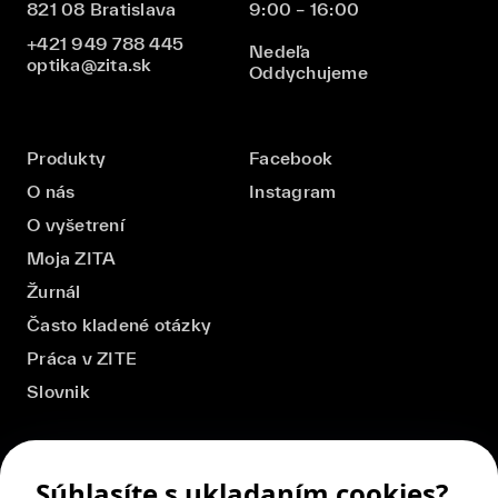
821 08 Bratislava
9:00 – 16:00
+421 949 788 445
Nedeľa
optika@zita.sk
Oddychujeme
Produkty
Facebook
O nás
Instagram
O vyšetrení
Moja ZITA
Žurnál
Často kladené otázky
Práca v ZITE
Slovnik
Súhlasíte s ukladaním cookies?