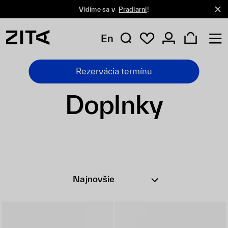
Vidíme sa v
Pradiarni
!
En
Rezervácia termínu
Doplnky
Najnovšie