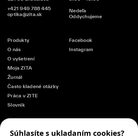
+421 949 788 445
Nedeľa
optika@zita.sk
Oddychujeme
Produkty
Facebook
O nás
Instagram
O vyšetrení
Moja ZITA
Žurnál
Často kladené otázky
Práca v ZITE
Slovnik
Súhlasíte s ukladaním cookies?