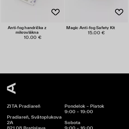
Anti-fog handrička z
Magic Anti-fog Safety Kit
mikrovlákna
15.00 €
10.00 €
ZITA Pradiareň
Pondelok – Piatok
9:00 – 19:00
Pradiareň, Svätoplukova
2A
Sobota
821 08 Bratislava
9:00 – 16:00