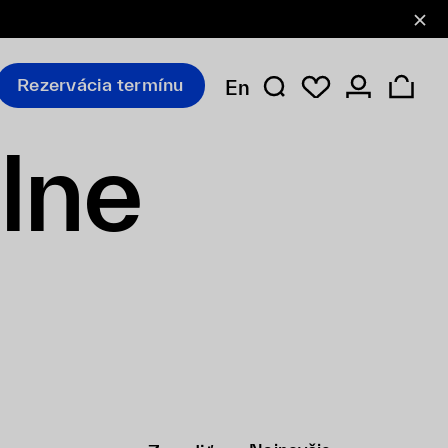
Rezervácia termínu
En
lne