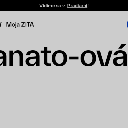
Vidíme sa v
Pradiarni
!
í
Moja ZITA
anato-ová