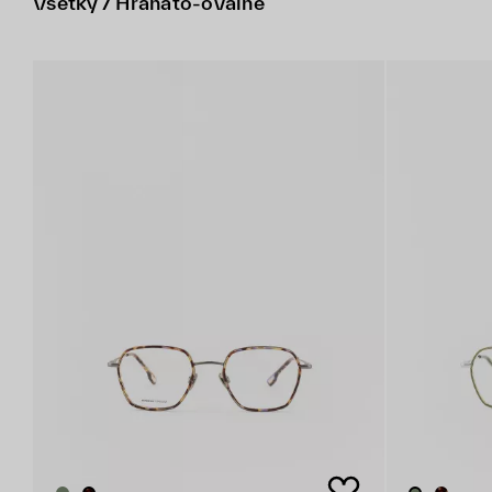
Všetky / Hranato-oválne