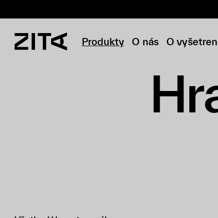
Produkty
O nás
O vyšetren
Hr