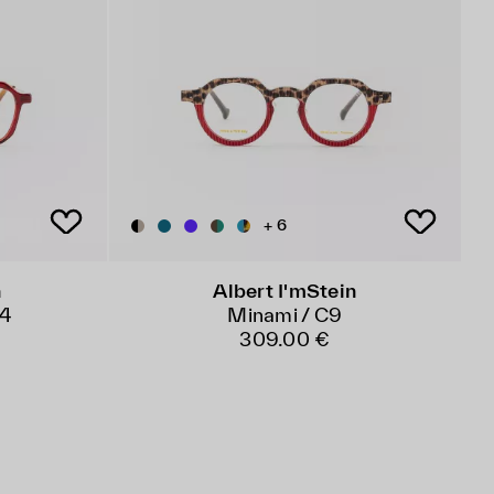
+ 6
n
Albert I'mStein
C4
Minami / C9
309.00 €