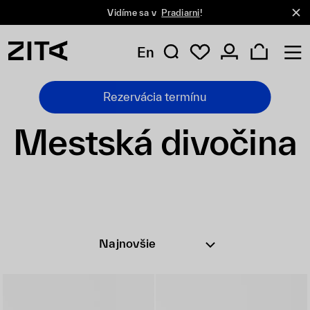
Vidíme sa v
Pradiarni
!
En
Rezervácia termínu
Mestská divočina
Najnovšie