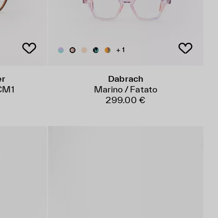
+ 1
er
Dabrach
8CM1
Marino / Fatato
299.00 €