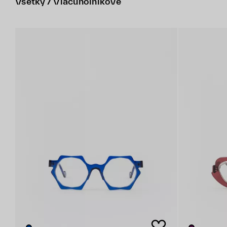
Všetky / Viacuholníkové