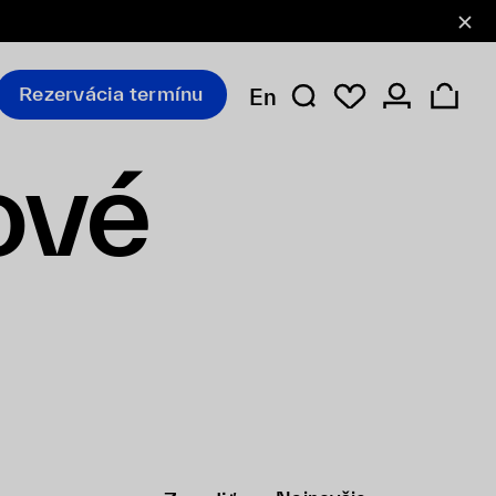
Rezervácia termínu
En
ové