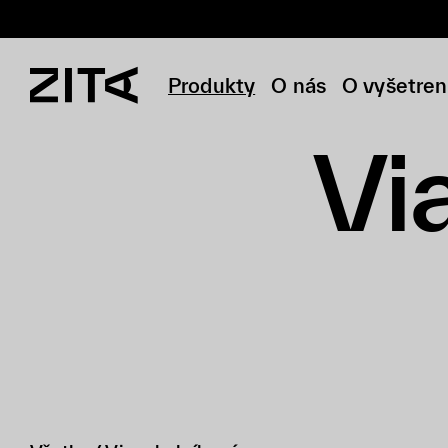
Produkty
O nás
O vyšetren
Vi