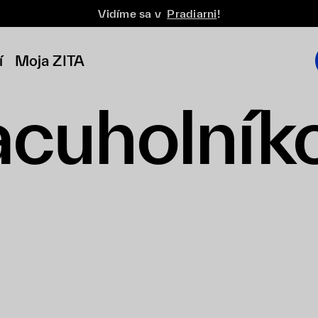
Vidíme sa v
Pradiarni
!
í
Moja ZITA
acuholník