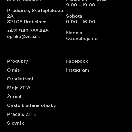
9:00 – 19:00
Pradiareň, Svätoplukova
2A
Sobota
821 08 Bratislava
9:00 – 16:00
+421 949 788 445
Nedeľa
optika@zita.sk
Oddychujeme
Produkty
Facebook
O nás
Instagram
O vyšetrení
Moja ZITA
Žurnál
Často kladené otázky
Práca v ZITE
Slovnik