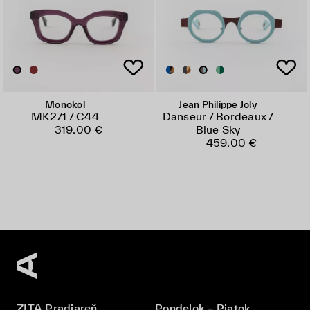
Monokol
Jean Philippe Joly
MK271 / C44
Danseur / Bordeaux /
319.00 €
Blue Sky
459.00 €
ZITA Pradiareň
Pondelok – Piatok