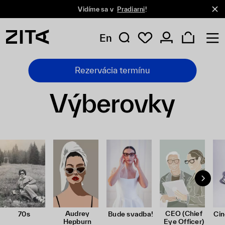
Vidíme sa v
Pradiarni
!
En
Rezervácia termínu
Výberovky
Audrey
CEO (Chief
70s
Bude svadba!
Cin
Hepburn
Eye Officer)