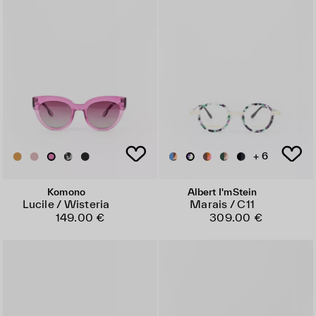
+ 6
Komono
Albert I'mStein
Lucile / Wisteria
Marais / C11
149.00 €
309.00 €