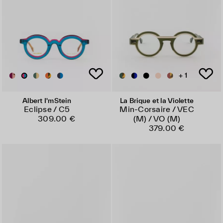
+ 1
Albert I'mStein
La Brique et la Violette
Eclipse / C5
Min-Corsaire / VEC
309.00 €
(M) / VO (M)
379.00 €