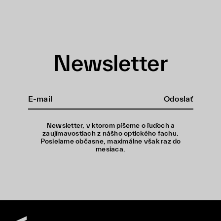
Newsletter
Odoslať
Newsletter, v ktorom píšeme o ľuďoch a
zaujímavostiach z nášho optického fachu.
Posielame občasne, maximálne však raz do
mesiaca.