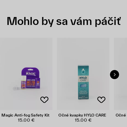
Mohlo by sa vám páčiť
Magic Anti-fog Safety Kit
Očné kvapky HYLO CARE
Očné 
15.00 €
15.00 €