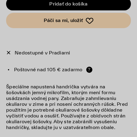
Pridať do košíka
Páči sa mi, uložiť
Nedostupné v Pradiarni
Poštovné nad 105 € zadarmo
?
Špeciálne napustená handrička vytvára na
šošovkách jemný mikrofilm, ktorým mení formu
usádzania vodnej pary. Zabraňuje zahmlievaniu
okuliarov v zime a pri nosení ochranných rúšok. Pred
použitím je potrebné okuliarové šošovky dôkladne
vyčistiť vodou a osušiť. Používajte z obidvoch strán
okuliarovej šošovky. Aby ste zabránili vysušeniu
handričky, skladujte ju v uzatvárateľnom obale.