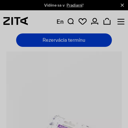
Vidíme sa v
Pradiarni
!
En
Rezervácia termínu