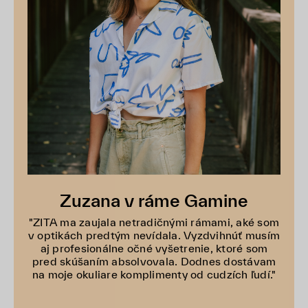
Zuzana v ráme Gamine
"ZITA ma zaujala netradičnými rámami, aké som
v optikách predtým nevídala. Vyzdvihnúť musím
aj profesionálne očné vyšetrenie, ktoré som
pred skúšaním absolvovala. Dodnes dostávam
na moje okuliare komplimenty od cudzích ľudí."