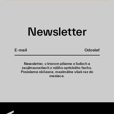
Newsletter
Odoslať
Newsletter, v ktorom píšeme o ľuďoch a
zaujímavostiach z nášho optického fachu.
Posielame občasne, maximálne však raz do
mesiaca.