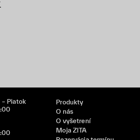
 – Piatok
Produkty
9:00
O nás
O vyšetrení
Moja ZITA
6:00
Rezervácia termínu