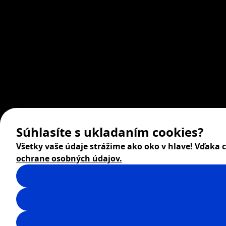
Súhlasíte s ukladaním cookies?
Všetky vaše údaje strážime ako oko v hlave! Vďaka
ochrane osobných údajov.
© 2026 ZITA, design by
khn office
,