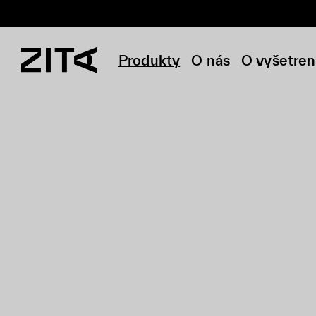
Produkty
O nás
O vyšetren