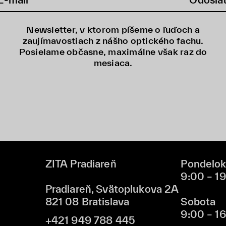
Newsletter, v ktorom píšeme o ľuďoch a
zaujímavostiach z nášho optického fachu.
Posielame občasne, maximálne však raz do
mesiaca.
ZITA Pradiareň
Pondelok
9:00 – 1
Pradiareň, Svätoplukova 2A
821 08 Bratislava
Sobota
9:00 – 1
+421 949 788 445