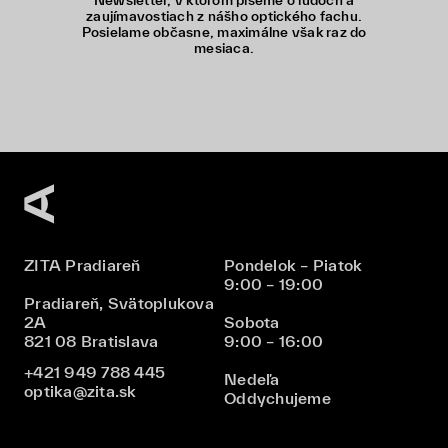
Newsletter, v ktorom píšeme o ľuďoch a
zaujímavostiach z nášho optického fachu.
Posielame občasne, maximálne však raz do
mesiaca.
ZITA Pradiareň
Pondelok – Piatok
9:00 – 19:00
Pradiareň, Svätoplukova
2A
Sobota
821 08 Bratislava
9:00 – 16:00
+421 949 788 445
Nedeľa
optika@zita.sk
Oddychujeme