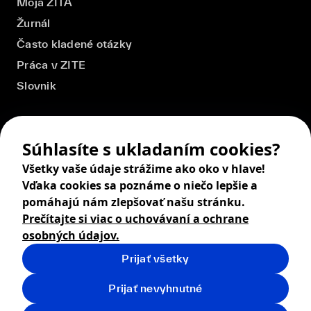
Moja ZITA
Žurnál
Často kladené otázky
Práca v ZITE
Slovnik
Súhlasíte s ukladaním cookies?
Všetky vaše údaje strážime ako oko v hlave!
Vďaka cookies sa poznáme o niečo lepšie a
pomáhajú nám zlepšovať našu stránku.
Prečítajte si viac o uchovávaní a ochrane
osobných údajov.
Prijať všetky
© 2026 ZITA, design by
khn office
,
Digital products by
BRACKETS
Prijať nevyhnutné
Obchodné podmienky
Ochrana osobných údajov