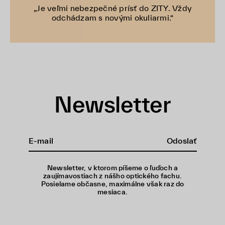
„Je veľmi nebezpečné prísť do ZITY. Vždy
odchádzam s novými okuliarmi.“
Newsletter
Odoslať
Newsletter, v ktorom píšeme o ľuďoch a
zaujímavostiach z nášho optického fachu.
Posielame občasne, maximálne však raz do
mesiaca.