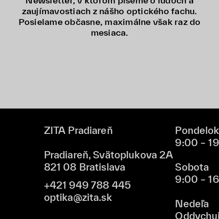
Newsletter, v ktorom píšeme o ľuďoch a
zaujímavostiach z nášho optického fachu.
Posielame občasne, maximálne však raz do
mesiaca.
ZITA Pradiareň
Pondelok
9:00 – 1
Pradiareň, Svätoplukova 2A
821 08 Bratislava
Sobota
9:00 – 1
+421 949 788 445
optika@zita.sk
Nedeľa
Oddychu