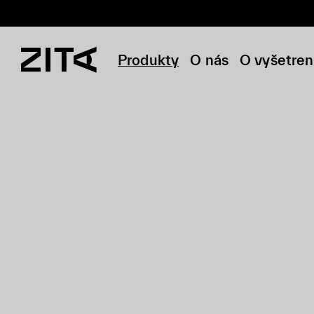
Produkty
O nás
O vyšetren