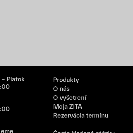
 – Piatok
Produkty
9:00
O nás
O vyšetrení
Moja ZITA
6:00
Rezervácia termínu
jeme