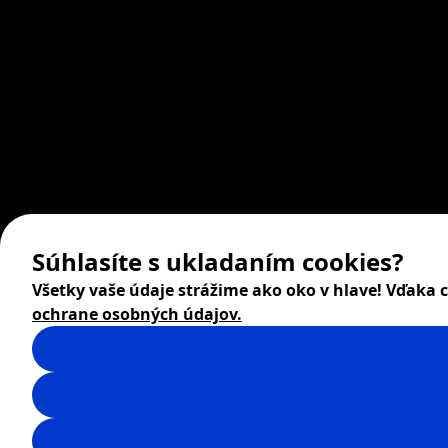
Súhlasíte s ukladaním cookies?
Všetky vaše údaje strážime ako oko v hlave! Vďaka
ochrane osobných údajov.
© 2026 ZITA, design by
khn office
,