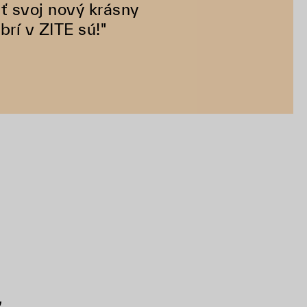
ť svoj nový krásny
rí v ZITE sú!"
ť