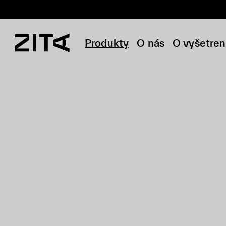
Produkty
O nás
O vyšetren