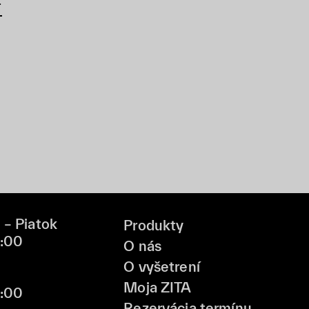
 – Piatok
Produkty
9:00
O nás
O vyšetrení
Moja ZITA
6:00
Rezervácia termínu