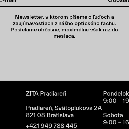
Newsletter, v ktorom píšeme o ľuďoch a
zaujímavostiach z nášho optického fachu.
Posielame občasne, maximálne však raz do
mesiaca.
ZITA Pradiareň
Pondelok
9:00 – 1
Pradiareň, Svätoplukova 2A
821 08 Bratislava
Sobota
9:00 – 1
+421 949 788 445