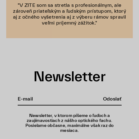
"V ZITE som sa stretla s profesionálnym, ale
zároveň priateľským a ľudským prístupom, ktorý
aj z očného vyšetrenia aj z výberu rámov spravil
veľmi príjemný zážitok."
Newsletter
Odoslať
Newsletter, v ktorom píšeme o ľuďoch a
zaujímavostiach z nášho optického fachu.
Posielame občasne, maximálne však raz do
mesiaca.