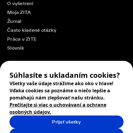
O vyšetrení
Moja ZITA
Žurnál
Často kladené otázky
Práca v ZITE
Slovnik
Súhlasíte s ukladaním cookies?
Všetky vaše údaje strážime ako oko v hlave!
Vďaka cookies sa poznáme o niečo lepšie a
pomáhajú nám zlepšovať našu stránku.
Prečítajte si viac o uchovávaní a ochrane
osobných údajov.
Prijať všetky
© 2026 ZITA, design by
khn office
,
Digital products by
BRACKETS