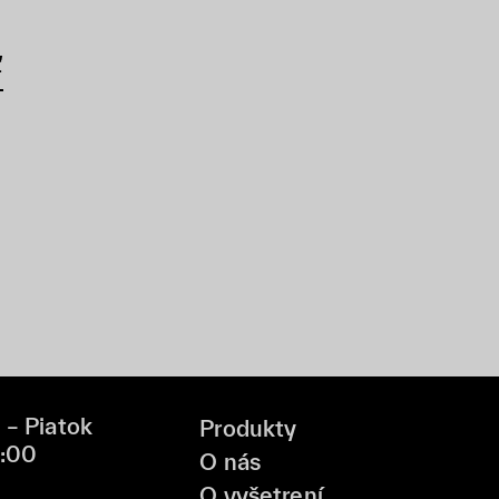
ť
 – Piatok
Produkty
9:00
O nás
O vyšetrení