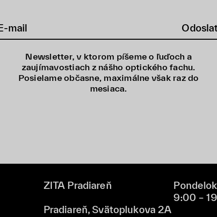
Odosla
Newsletter, v ktorom píšeme o ľuďoch a
zaujímavostiach z nášho optického fachu.
Posielame občasne, maximálne však raz do
mesiaca.
ZITA Pradiareň
Pondelok
9:00 – 1
Pradiareň, Svätoplukova 2A