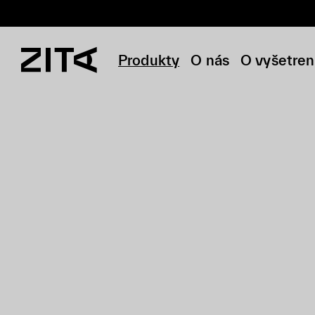
Produkty
O nás
O vyšetren