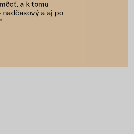
omôcť, a k tomu
– nadčasový a aj po
"