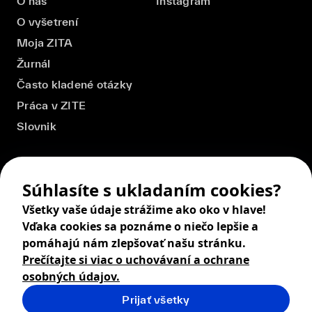
O nás
Instagram
O vyšetrení
Moja ZITA
Žurnál
Často kladené otázky
Práca v ZITE
Slovnik
Súhlasíte s ukladaním cookies?
Všetky vaše údaje strážime ako oko v hlave!
Vďaka cookies sa poznáme o niečo lepšie a
pomáhajú nám zlepšovať našu stránku.
Prečítajte si viac o uchovávaní a ochrane
osobných údajov.
Prijať všetky
© 2026 ZITA, design by
khn office
,