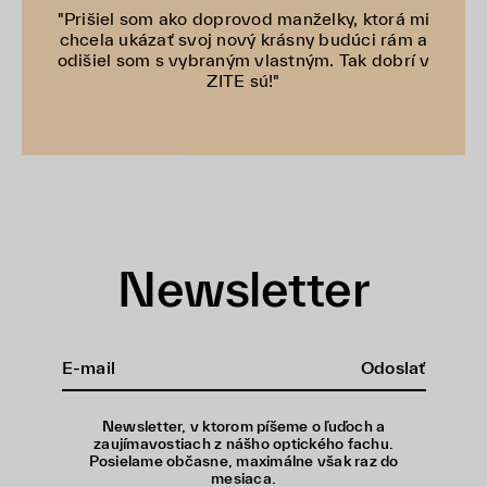
"Prišiel som ako doprovod manželky, ktorá mi
chcela ukázať svoj nový krásny budúci rám a
odišiel som s vybraným vlastným. Tak dobrí v
ZITE sú!"
Newsletter
Odoslať
Newsletter, v ktorom píšeme o ľuďoch a
zaujímavostiach z nášho optického fachu.
Posielame občasne, maximálne však raz do
mesiaca.