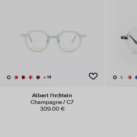
+ 14
Albert I'mStein
Champagne / C7
309.00 €