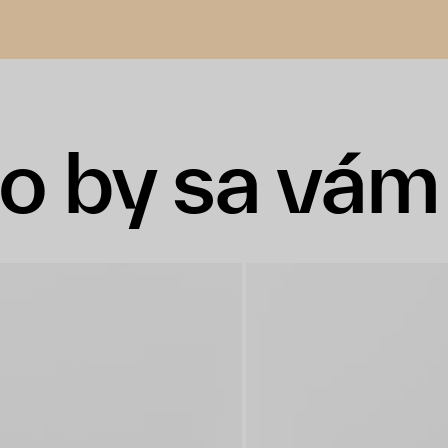
o by sa vám 