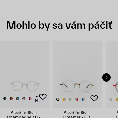
Mohlo by sa vám páčiť
+
14
Albert I'mStein
Albert I'mStein
Champagne / C7
Dreamer / C8