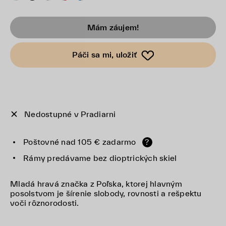
Mám záujem!
Páči sa mi, uložiť
Nedostupné v Pradiarni
Poštovné nad 105 € zadarmo
?
Rámy predávame bez dioptrických skiel
Mladá hravá značka z Poľska, ktorej hlavným
posolstvom je šírenie slobody, rovnosti a rešpektu
voči rôznorodosti.