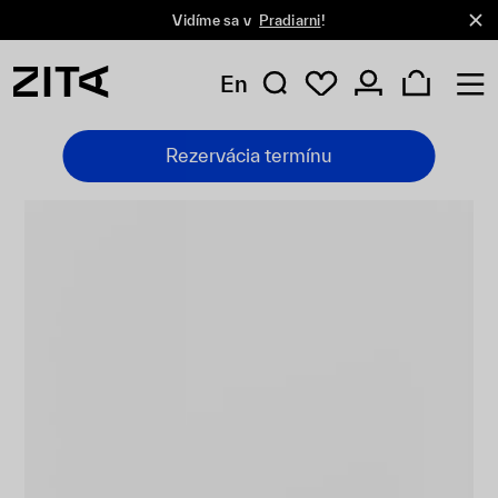
Vidíme sa v
Pradiarni
!
En
Rezervácia termínu