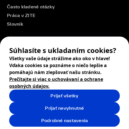
Často kladené otázky
Práca v ZITE
Slovnik
Súhlasíte s ukladaním cookies?
Všetky vaše údaje strážime ako oko v hlave!
Vďaka cookies sa poznáme o niečo lepšie a
pomáhajú nám zlepšovať našu stránku.
Prečítajte si viac o uchovávaní a ochrane
osobných údajov.
Prijať všetky
© 2026 ZITA, design by
khn office
,
Digital products by
BRACKETS
Prijať nevyhnutné
Obchodné podmienky
Ochrana osobných údajov
Podrobné nastavenia
Vrátenie tovaru
Doprava
Cookies