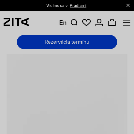
Vidíme sa v
Pradiarni
!
En
Rezervácia termínu