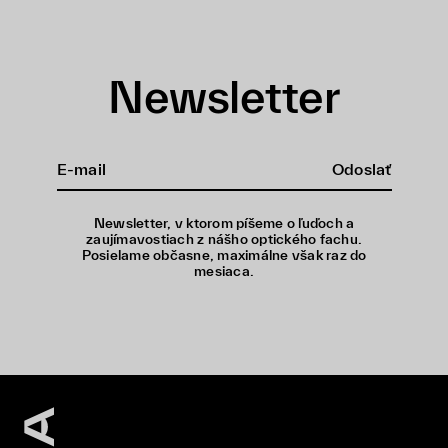
Newsletter
Odoslať
Newsletter, v ktorom píšeme o ľuďoch a
zaujímavostiach z nášho optického fachu.
Posielame občasne, maximálne však raz do
mesiaca.