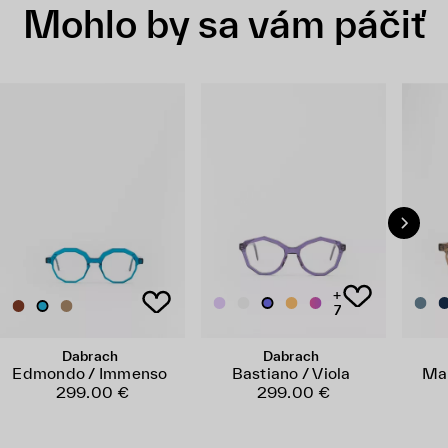
Mohlo by sa vám páčiť
+
7
Dabrach
Dabrach
Edmondo / Immenso
Bastiano / Viola
Man
299.00 €
299.00 €