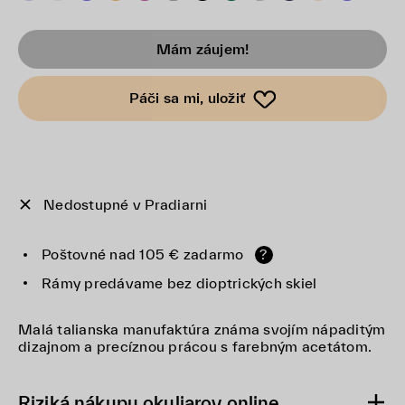
Mám záujem!
Páči sa mi, uložiť
Nedostupné v Pradiarni
Poštovné nad 105 € zadarmo
?
Rámy predávame bez dioptrických skiel
Malá talianska manufaktúra známa svojím nápaditým
dizajnom a precíznou prácou s farebným acetátom.
Riziká nákupu okuliarov online