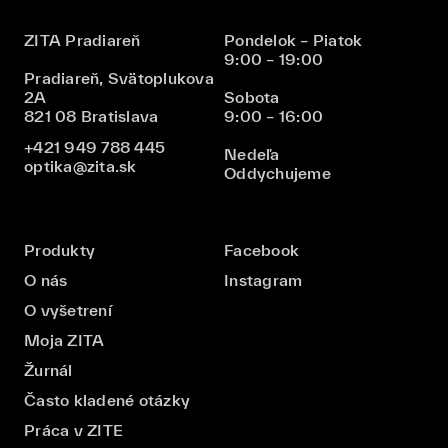
ZITA Pradiareň
Pondelok – Piatok
9:00 – 19:00
Pradiareň, Svätoplukova
2A
Sobota
821 08 Bratislava
9:00 – 16:00
+421 949 788 445
Nedeľa
optika@zita.sk
Oddychujeme
Produkty
Facebook
O nás
Instagram
O vyšetrení
Moja ZITA
Žurnál
Často kladené otázky
Práca v ZITE