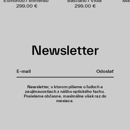
Edmondo / Immenso
Bastiano / Viola
Man
299.00 €
299.00 €
Newsletter
Odoslať
Newsletter, v ktorom píšeme o ľuďoch a
zaujímavostiach z nášho optického fachu.
Posielame občasne, maximálne však raz do
mesiaca.