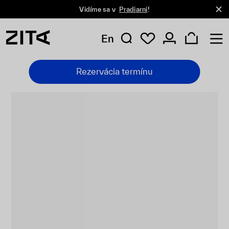
Vidíme sa v
Pradiarni
!
En
Rezervácia termínu