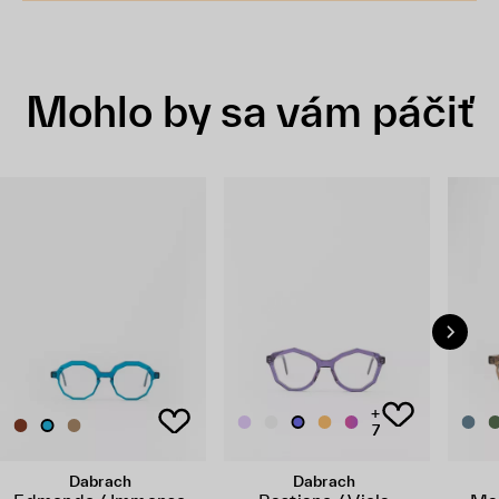
Mohlo by sa vám páčiť
+
7
Dabrach
Dabrach