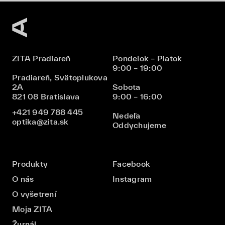
ZITA Pradiareň
Pondelok – Piatok
9:00 – 19:00
Pradiareň, Svätoplukova
2A
Sobota
821 08 Bratislava
9:00 – 16:00
+421 949 788 445
Nedeľa
optika@zita.sk
Oddychujeme
Produkty
Facebook
O nás
Instagram
O vyšetrení
Moja ZITA
Žurnál