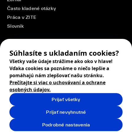
Často kladené otázky
Práca v ZITE
Slovnik
Súhlasíte s ukladaním cookies?
Všetky vaše údaje strážime ako oko v hlave!
Vďaka cookies sa poznáme o niečo lepšie a
pomáhajú nám zlepšovať našu stránku.
Prečítajte si viac o uchovávaní a ochrane
osobných údajov.
Prijať všetky
© 2026 ZITA, design by
khn office
,
Digital products by
BRACKETS
Prijať nevyhnutné
Obchodné podmienky
Ochrana osobných údajov
Podrobné nastavenia
Vrátenie tovaru
Doprava
Cookies