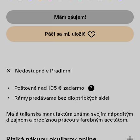
Mám záujem!
Páči sa mi, uložiť
Nedostupné v Pradiarni
Poštovné nad 105 € zadarmo
?
Rámy predávame bez dioptrických skiel
Malá talianska manufaktúra známa svojím nápaditým
dizajnom a precíznou prácou s farebným acetátom.
Riziká nákupu okuliarov online