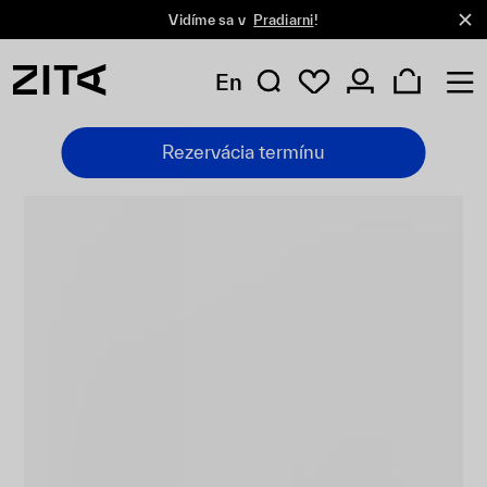
Vidíme sa v
Pradiarni
!
En
Rezervácia termínu