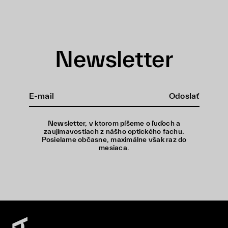
Newsletter
Odoslať
Newsletter, v ktorom píšeme o ľuďoch a
zaujímavostiach z nášho optického fachu.
Posielame občasne, maximálne však raz do
mesiaca.