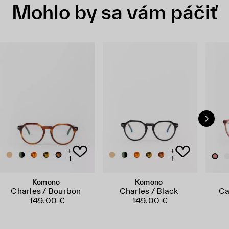
Mohlo by sa vám páčiť
+
+
1
1
Komono
Komono
Charles / Bourbon
Charles / Black
Ca
149.00 €
149.00 €