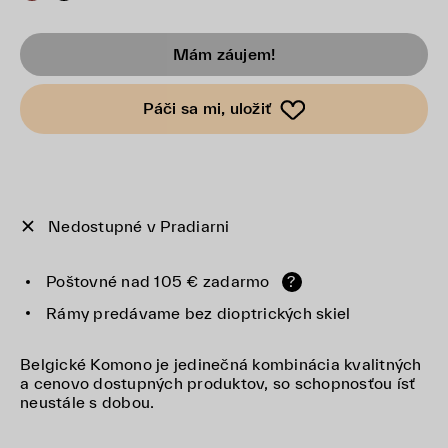
Mám záujem!
Páči sa mi, uložiť
Nedostupné v Pradiarni
Poštovné nad 105 € zadarmo
?
Rámy predávame bez dioptrických skiel
Belgické Komono je jedinečná kombinácia kvalitných
a cenovo dostupných produktov, so schopnosťou ísť
neustále s dobou.