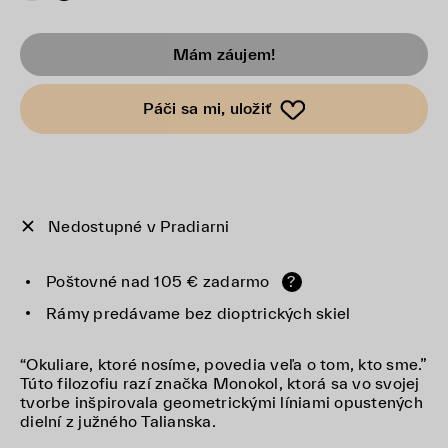
Mám záujem!
Páči sa mi, uložiť
Nedostupné v Pradiarni
Poštovné nad 105 € zadarmo
?
Rámy predávame bez dioptrických skiel
“Okuliare, ktoré nosíme, povedia veľa o tom, kto sme.”
Túto filozofiu razí značka Monokol, ktorá sa vo svojej
tvorbe inšpirovala geometrickými líniami opustených
dielní z južného Talianska.