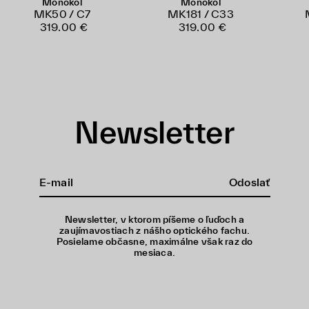
Monokol
Monokol
MK50 / C7
MK181 / C33
319.00 €
319.00 €
Newsletter
Odoslať
Newsletter, v ktorom píšeme o ľuďoch a
zaujímavostiach z nášho optického fachu.
Posielame občasne, maximálne však raz do
mesiaca.