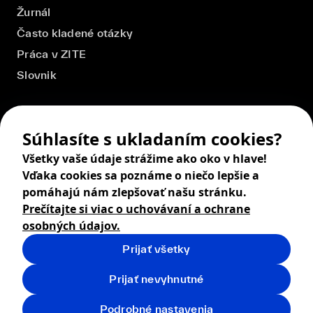
Žurnál
Často kladené otázky
Práca v ZITE
Slovnik
Súhlasíte s ukladaním cookies?
Všetky vaše údaje strážime ako oko v hlave!
Vďaka cookies sa poznáme o niečo lepšie a
pomáhajú nám zlepšovať našu stránku.
Prečítajte si viac o uchovávaní a ochrane
osobných údajov.
Prijať všetky
© 2026 ZITA, design by
khn office
,
Digital products by
BRACKETS
Prijať nevyhnutné
Obchodné podmienky
Ochrana osobných údajov
Podrobné nastavenia