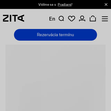
Vidíme sa v
Pradiarni
!
En
Rezervácia termínu