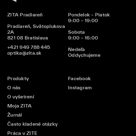
ZITA Pradiareň
Pondelok – Piatok
9:00 – 19:00
Pradiareň, Svätoplukova
2A
Sobota
821 08 Bratislava
9:00 – 16:00
+421 949 788 445
Nedeľa
optika@zita.sk
Oddychujeme
Produkty
Facebook
O nás
Instagram
O vyšetrení
Moja ZITA
Žurnál
Často kladené otázky
Práca v ZITE