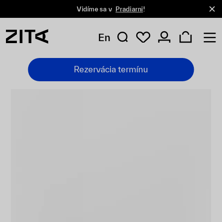
Vidíme sa v
Pradiarni
!
En
Rezervácia termínu