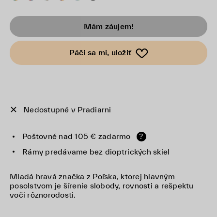
Mám záujem!
Páči sa mi, uložiť
Nedostupné v Pradiarni
Poštovné nad 105 € zadarmo
?
Rámy predávame bez dioptrických skiel
Mladá hravá značka z Poľska, ktorej hlavným
posolstvom je šírenie slobody, rovnosti a rešpektu
voči rôznorodosti.