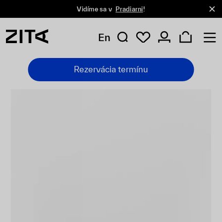
Vidíme sa v
Pradiarni
!
En
Rezervácia termínu