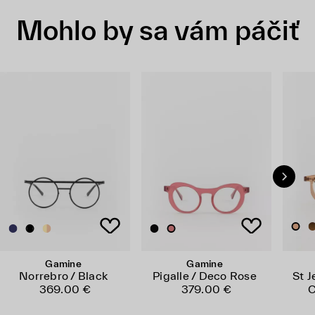
Mohlo by sa vám páčiť
Gamine
Gamine
Norrebro / Black
Pigalle / Deco Rose
St J
369.00 €
379.00 €
C