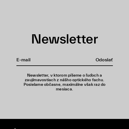
Newsletter
Odoslať
Newsletter, v ktorom píšeme o ľuďoch a
zaujímavostiach z nášho optického fachu.
Posielame občasne, maximálne však raz do
mesiaca.