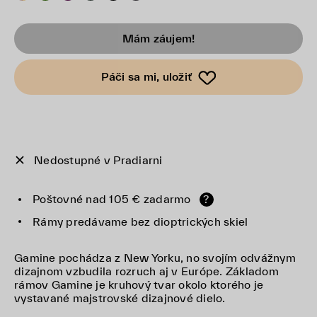
Mám záujem!
Páči sa mi, uložiť
Nedostupné v Pradiarni
Poštovné nad 105 € zadarmo
?
Rámy predávame bez dioptrických skiel
Gamine pochádza z New Yorku, no svojím odvážnym
dizajnom vzbudila rozruch aj v Európe. Základom
rámov Gamine je kruhový tvar okolo ktorého je
vystavané majstrovské dizajnové dielo.