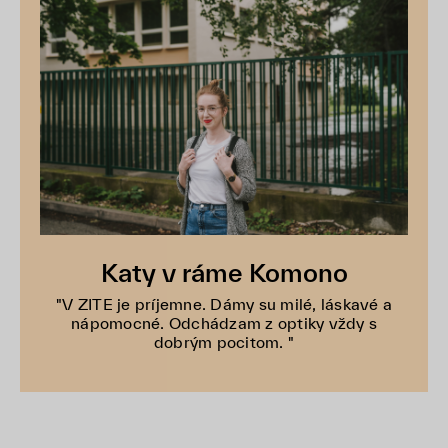
Katy v ráme Komono
"V ZITE je príjemne. Dámy su milé, láskavé a
nápomocné. Odchádzam z optiky vždy s
dobrým pocitom. "