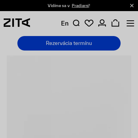
Vidíme sa v
Pradiarni
!
En
Rezervácia termínu