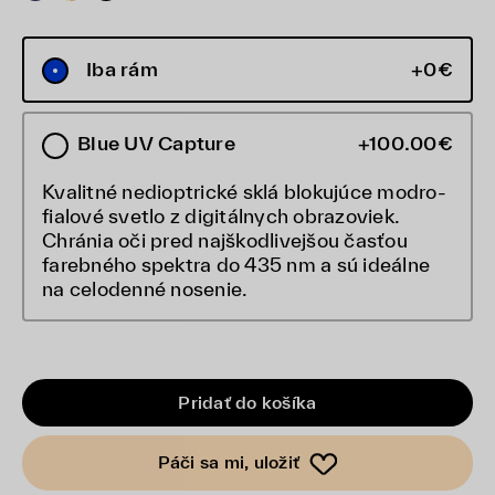
Iba rám
+0€
Blue UV Capture
+100.00€
Kvalitné nedioptrické sklá blokujúce modro-
fialové svetlo z digitálnych obrazoviek.
Chránia oči pred najškodlivejšou časťou
farebného spektra do 435 nm a sú ideálne
na celodenné nosenie.
Pridať do košíka
Páči sa mi, uložiť