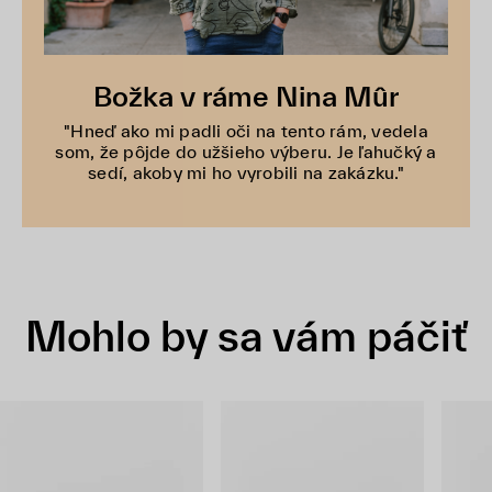
Božka v ráme Nina Mûr
"Hneď ako mi padli oči na tento rám, vedela
som, že pôjde do užšieho výberu. Je ľahučký a
sedí, akoby mi ho vyrobili na zakázku."
Mohlo by sa vám páčiť