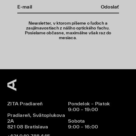
Odoslať
Newsletter, v ktorom píšeme o ľuďoch a
zaujímavostiach z nášho optického fachu.
Posielame občasne, maximálne však raz do
mesiaca.
ZITA Pradiareň
Pondelok – Piatok
9:00 – 19:00
Pradiareň, Svätoplukova
2A
Sobota
821 08 Bratislava
9:00 – 16:00
+421 949 788 445