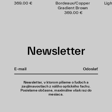
369.00 €
Bordeaux/Copper
Lig
Gradient Brown
369.00 €
Newsletter
Odoslať
Newsletter, v ktorom píšeme o ľuďoch a
zaujímavostiach z nášho optického fachu.
Posielame občasne, maximálne však raz do
mesiaca.