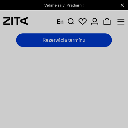
Vidíme sa v
Pradiarni
!
En
Rezervácia termínu