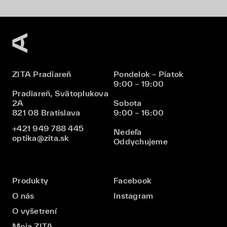
ZITA Pradiareň
Pondelok – Piatok
9:00 – 19:00
Pradiareň, Svätoplukova
2A
Sobota
821 08 Bratislava
9:00 – 16:00
+421 949 788 445
Nedeľa
optika@zita.sk
Oddychujeme
Produkty
Facebook
O nás
Instagram
O vyšetrení
Moja ZITA