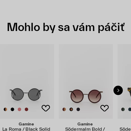
Mohlo by sa vám páčiť
Gamine
Gamine
La Roma / Black Solid
Södermalm Bold /
Söde