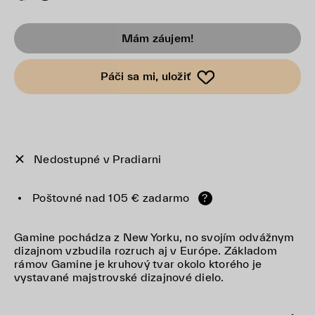
Mám záujem!
Páči sa mi, uložiť
Nedostupné v Pradiarni
Poštovné nad 105 € zadarmo
?
Gamine pochádza z New Yorku, no svojím odvážnym
dizajnom vzbudila rozruch aj v Európe. Základom
rámov Gamine je kruhový tvar okolo ktorého je
vystavané majstrovské dizajnové dielo.