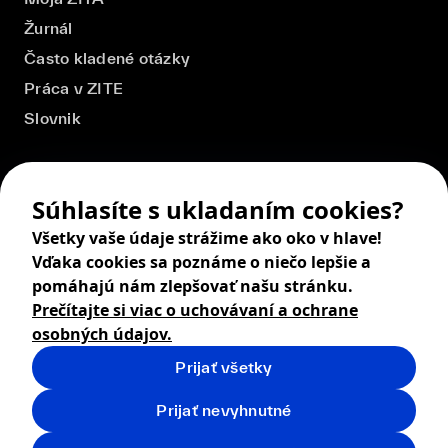
Žurnál
Často kladené otázky
Práca v ZITE
Slovnik
Súhlasíte s ukladaním cookies?
Všetky vaše údaje strážime ako oko v hlave!
Vďaka cookies sa poznáme o niečo lepšie a
pomáhajú nám zlepšovať našu stránku.
Prečítajte si viac o uchovávaní a ochrane
osobných údajov.
Prijať všetky
© 2026 ZITA, design by
khn office
,
Digital products by
BRACKETS
Prijať nevyhnutné
Obchodné podmienky
Ochrana osobných údajov