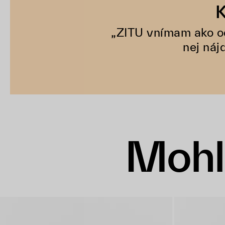
K
„ZITU vnímam ako od
nej náj
Mohl