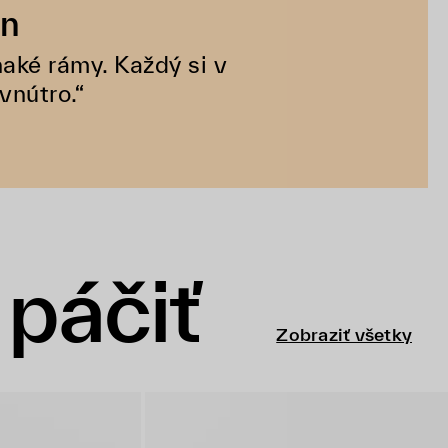
in
aké rámy. Každý si v
vnútro.“
páčiť
Zobraziť všetky