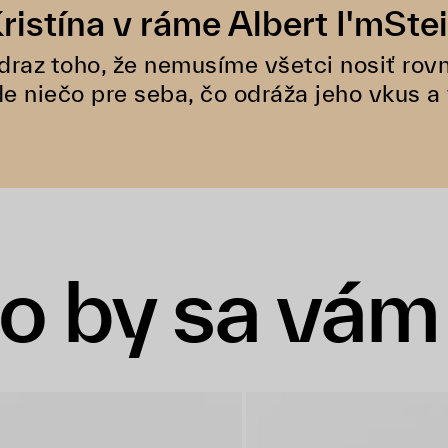
ristína v ráme Albert I'mSte
raz toho, že nemusíme všetci nosiť rovn
de niečo pre seba, čo odráža jeho vkus a 
o by sa vám 