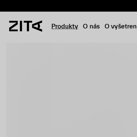
Produkty
O nás
O vyšetren