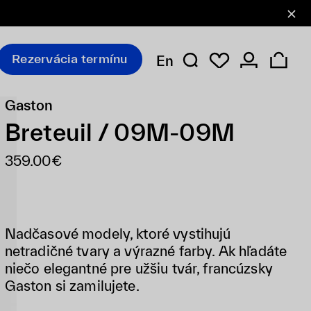
Rezervácia termínu
En
Gaston
Breteuil / 09M-09M
359.00€
Nadčasové modely, ktoré vystihujú
netradičné tvary a výrazné farby. Ak hľadáte
niečo elegantné pre užšiu tvár, francúzsky
Gaston si zamilujete.