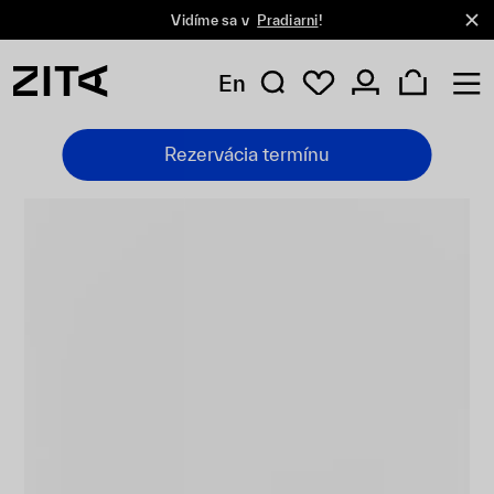
Vidíme sa v
Pradiarni
!
En
Rezervácia termínu