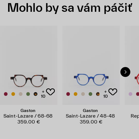
Mohlo by sa vám páčiť
+
+
10
10
Gaston
Gaston
Saint-Lazare / 68-68
Saint-Lazare / 48-48
Rep
359.00 €
359.00 €