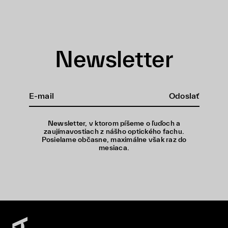
Newsletter
Odoslať
Newsletter, v ktorom píšeme o ľuďoch a
zaujímavostiach z nášho optického fachu.
Posielame občasne, maximálne však raz do
mesiaca.