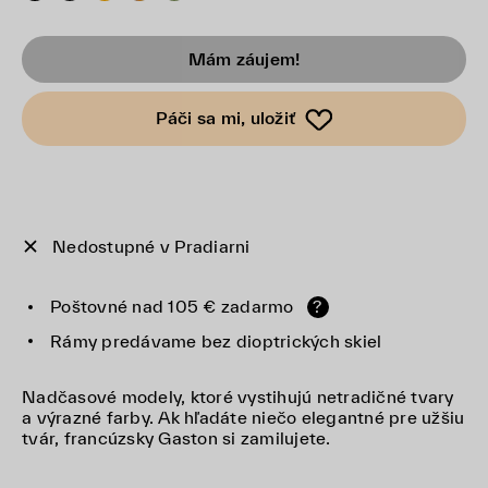
Mám záujem!
Páči sa mi, uložiť
Nedostupné v Pradiarni
Poštovné nad 105 € zadarmo
?
Rámy predávame bez dioptrických skiel
Nadčasové modely, ktoré vystihujú netradičné tvary
a výrazné farby. Ak hľadáte niečo elegantné pre užšiu
tvár, francúzsky Gaston si zamilujete.