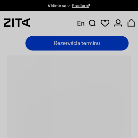
Vidíme sa v
Pradiarni
!
En
Rezervácia termínu