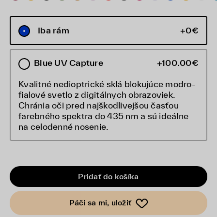
Iba rám
+0€
Blue UV Capture
+100.00€
Kvalitné nedioptrické sklá blokujúce modro-
fialové svetlo z digitálnych obrazoviek.
Chránia oči pred najškodlivejšou časťou
farebného spektra do 435 nm a sú ideálne
na celodenné nosenie.
Pridať do košíka
Páči sa mi, uložiť