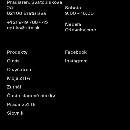
Pradiareň, Svätoplukova
2A
Sobota
821 08 Bratislava
9:00 – 16:00
+421 949 788 445
Nedeľa
optika@zita.sk
Oddychujeme
Produkty
Facebook
O nás
Instagram
O vyšetrení
Moja ZITA
Žurnál
Často kladené otázky
Práca v ZITE
Slovnik