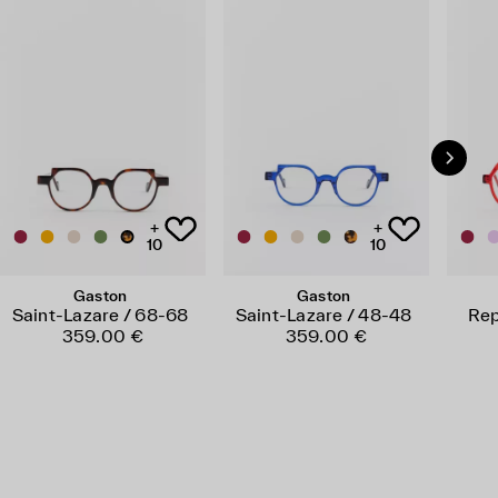
+
+
10
10
Gaston
Gaston
Saint-Lazare / 68-68
Saint-Lazare / 48-48
Rep
359.00 €
359.00 €