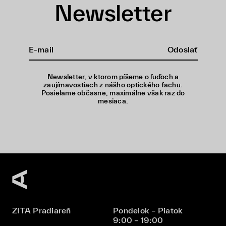
Newsletter
Odoslať
Newsletter, v ktorom píšeme o ľuďoch a
zaujímavostiach z nášho optického fachu.
Posielame občasne, maximálne však raz do
mesiaca.
ZITA Pradiareň
Pondelok – Piatok
9:00 – 19:00