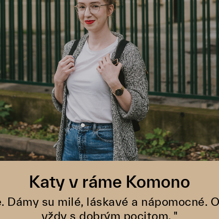
Katy v ráme Komono
ne. Dámy su milé, láskavé a nápomocné. 
vždy s dobrým pocitom. "