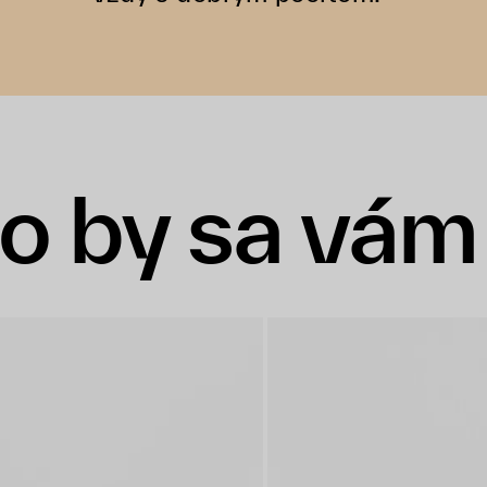
o by sa vám 