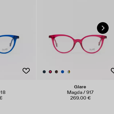
Glare
918
Magda / 917
 €
269.00 €