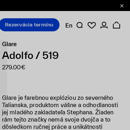
Rezervácia termínu
En
Glare
Adolfo / 519
279.00€
Glare je farebnou explóziou zo severného
Talianska, produktom vášne a odhodlanosti
jej mladého zakladateľa Stephana. Žiaden
rám tejto značky nemá svoje dvojča a to
dôsledkom ručnej práce a unikátnosti