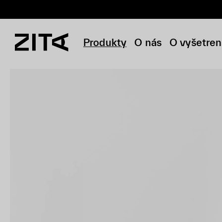
Produkty
O nás
O vyšetren