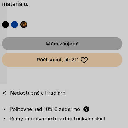
materiálu.
Mám záujem!
Páči sa mi, uložiť
Nedostupné v Pradiarni
Poštovné nad 105 € zadarmo
?
Rámy predávame bez dioptrických skiel