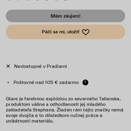
Mám záujem!
Páči sa mi, uložiť
Nedostupné v Pradiarni
Poštovné nad 105 € zadarmo
?
Glare je farebnou explóziou zo severného Talianska,
produktom vášne a odhodlanosti jej mladého
zakladateľa Stephana. Žiaden rám tejto značky nemá
svoje dvojča a to dôsledkom ručnej práce a
unikátnosti materiálu.