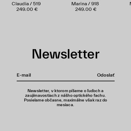
Claudia / 519
Marina / 918
249.00 €
249.00 €
Newsletter
Odoslať
Newsletter, v ktorom píšeme o ľuďoch a
zaujímavostiach z nášho optického fachu.
Posielame občasne, maximálne však raz do
mesiaca.