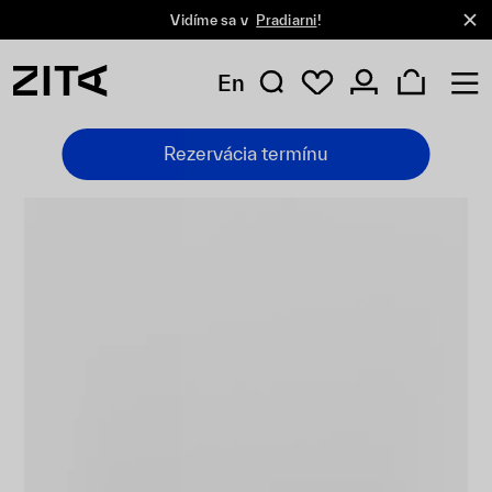
Vidíme sa v
Pradiarni
!
En
Rezervácia termínu