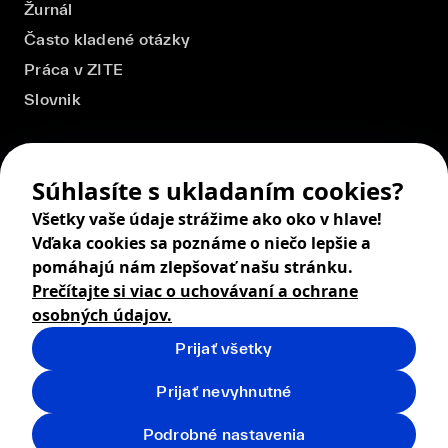
Žurnál
Často kladené otázky
Práca v ZITE
Slovnik
Súhlasíte s ukladaním cookies?
Všetky vaše údaje strážime ako oko v hlave!
Vďaka cookies sa poznáme o niečo lepšie a
pomáhajú nám zlepšovať našu stránku.
Prečítajte si viac o uchovávaní a ochrane
osobných údajov.
Prijať všetky
© 2026 ZITA, design by
khn office
,
Digital products by
BRACKETS
Prijať nevyhnutné
Obchodné podmienky
Ochrana osobných údajov
Podrobné nastavenia
Vrátenie tovaru
Doprava
Cookies