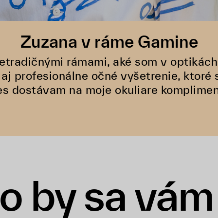
Zuzana v ráme Gamine
netradičnými rámami, aké som v optikách
aj profesionálne očné vyšetrenie, ktoré
s dostávam na moje okuliare kompliment
o by sa vám 