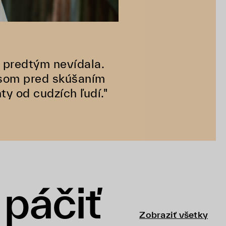
 predtým nevídala.
 som pred skúšaním
y od cudzích ľudí."
páčiť
Zobraziť všetky