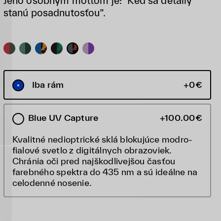
Jeho osobným mottom je: "Keď sa detaily
stanú posadnutosťou”.
Iba rám
+0€
Blue UV Capture
+100.00€
Kvalitné nedioptrické sklá blokujúce modro-
fialové svetlo z digitálnych obrazoviek.
Chránia oči pred najškodlivejšou časťou
farebného spektra do 435 nm a sú ideálne na
celodenné nosenie.