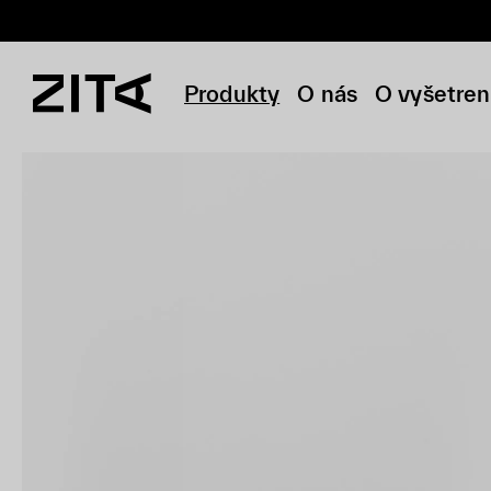
Produkty
O nás
O vyšetren