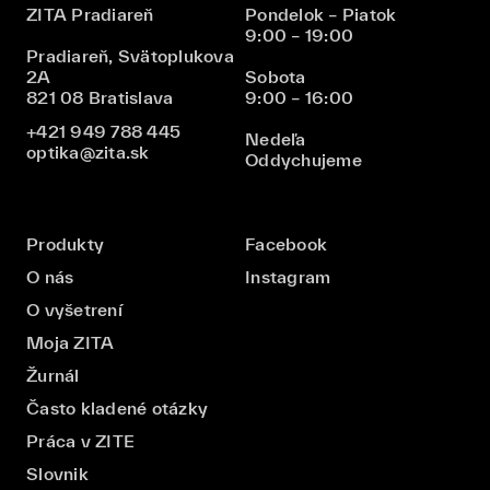
ZITA Pradiareň
Pondelok – Piatok
9:00 – 19:00
Pradiareň, Svätoplukova
2A
Sobota
821 08 Bratislava
9:00 – 16:00
+421 949 788 445
Nedeľa
optika@zita.sk
Oddychujeme
Produkty
Facebook
O nás
Instagram
O vyšetrení
Moja ZITA
Žurnál
Často kladené otázky
Práca v ZITE
Slovnik