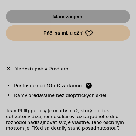
Mám záujem!
Páči sa mi, uložiť
Nedostupné v Pradiarni
Poštovné nad 105 € zadarmo
?
Rámy predávame bez dioptrických skiel
Jean Philippe Joly je mladý muž, ktorý bol tak
uchvátený dizajnom okuliarov, až sa jedného dňa
rozhodol nadizajnovať svoje vlastné. Jeho osobným
mottom je: "Keď sa detaily stanú posadnutosťou”.