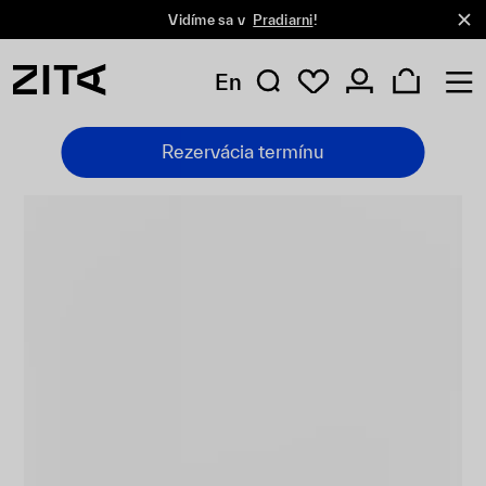
Vidíme sa v
Pradiarni
!
En
Rezervácia termínu