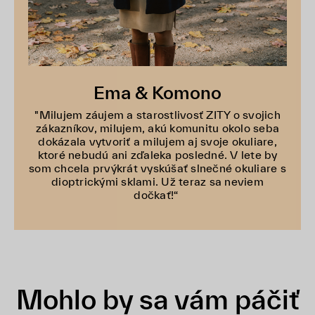
Ema & Komono
"Milujem záujem a starostlivosť ZITY o svojich
zákazníkov, milujem, akú komunitu okolo seba
dokázala vytvoriť a milujem aj svoje okuliare,
ktoré nebudú ani zďaleka posledné. V lete by
som chcela prvýkrát vyskúšať slnečné okuliare s
dioptrickými sklami. Už teraz sa neviem
dočkať!“
Mohlo by sa vám páčiť