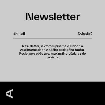
Newsletter
Odoslať
Newsletter, v ktorom píšeme o ľuďoch a
zaujímavostiach z nášho optického fachu.
Posielame občasne, maximálne však raz do
mesiaca.