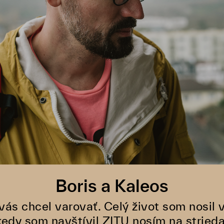
Boris a Kaleos
ás chcel varovať. Celý život som nosil 
kedy som navštívil ZITU nosím na striedač