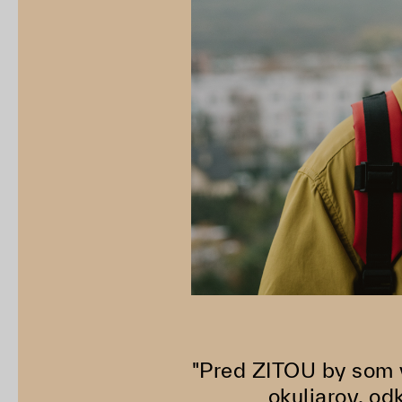
"Pred ZITOU by som v
okuliarov, od