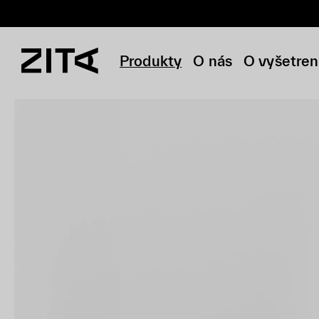
Produkty
O nás
O vyšetren