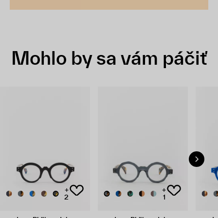
Mohlo by sa vám páčiť
+
+
2
1