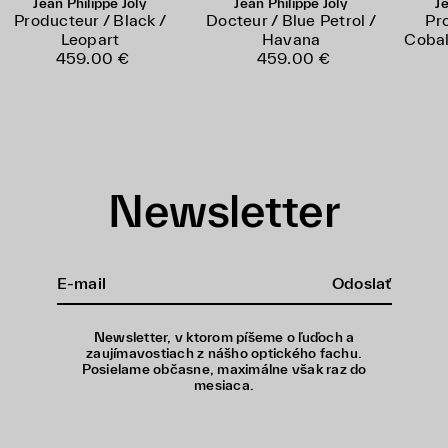
Jean Philippe Joly
Jean Philippe Joly
Je
Producteur / Black /
Docteur / Blue Petrol /
Pr
Leopart
Havana
Cobal
459.00 €
459.00 €
Newsletter
Odoslať
Newsletter, v ktorom píšeme o ľuďoch a
zaujímavostiach z nášho optického fachu.
Posielame občasne, maximálne však raz do
mesiaca.