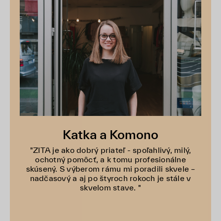
Katka a Komono
"ZITA je ako dobrý priateľ - spoľahlivý, milý,
ochotný pomôcť, a k tomu profesionálne
skúsený. S výberom rámu mi poradili skvele –
nadčasový a aj po štyroch rokoch je stále v
skvelom stave. "