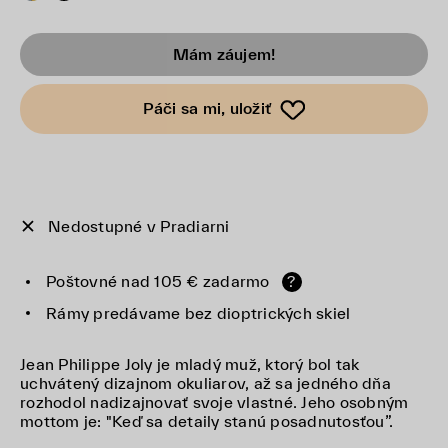
Mám záujem!
Páči sa mi, uložiť
Nedostupné v Pradiarni
Poštovné nad 105 € zadarmo
?
Rámy predávame bez dioptrických skiel
Jean Philippe Joly je mladý muž, ktorý bol tak
uchvátený dizajnom okuliarov, až sa jedného dňa
rozhodol nadizajnovať svoje vlastné. Jeho osobným
mottom je: "Keď sa detaily stanú posadnutosťou”.