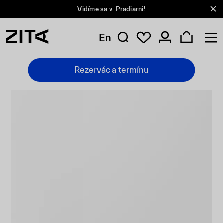
Vidíme sa v
Pradiarni
!
En
Rezervácia termínu