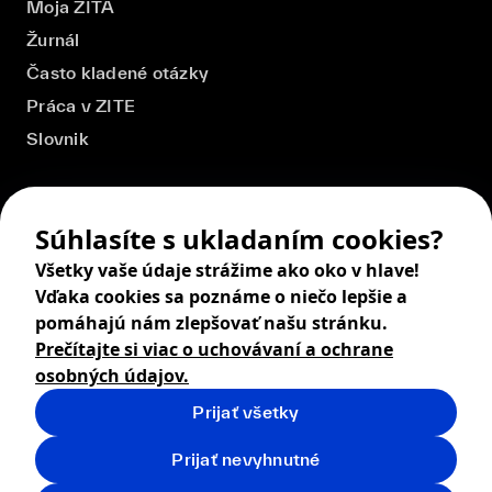
Moja ZITA
Žurnál
Často kladené otázky
Práca v ZITE
Slovnik
Súhlasíte s ukladaním cookies?
Všetky vaše údaje strážime ako oko v hlave!
Vďaka cookies sa poznáme o niečo lepšie a
pomáhajú nám zlepšovať našu stránku.
Prečítajte si viac o uchovávaní a ochrane
osobných údajov.
Prijať všetky
© 2026 ZITA, design by
khn office
,
Digital products by
BRACKETS
Prijať nevyhnutné