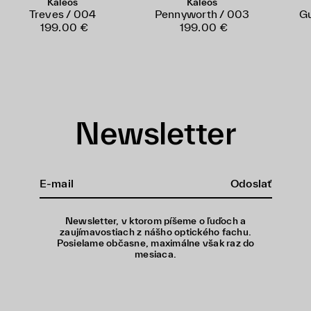
Kaleos
Kaleos
Treves / 004
Pennyworth / 003
Gu
199.00 €
199.00 €
Newsletter
Odoslať
Newsletter, v ktorom píšeme o ľuďoch a
zaujímavostiach z nášho optického fachu.
Posielame občasne, maximálne však raz do
mesiaca.