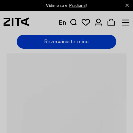
Vidíme sa v
Pradiarni
!
En
Rezervácia termínu