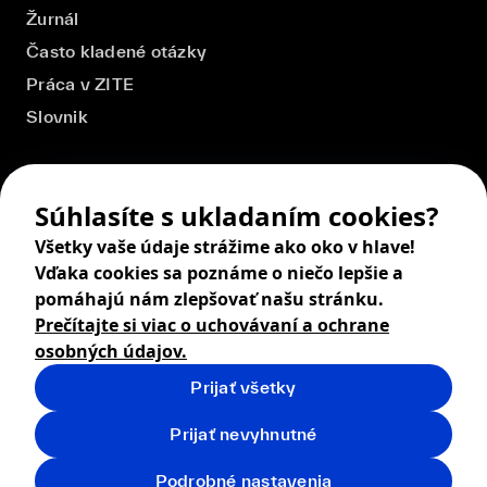
Žurnál
Často kladené otázky
Práca v ZITE
Slovnik
Súhlasíte s ukladaním cookies?
Všetky vaše údaje strážime ako oko v hlave!
Vďaka cookies sa poznáme o niečo lepšie a
pomáhajú nám zlepšovať našu stránku.
Prečítajte si viac o uchovávaní a ochrane
osobných údajov.
Prijať všetky
© 2026 ZITA, design by
khn office
,
Digital products by
BRACKETS
Prijať nevyhnutné
Obchodné podmienky
Ochrana osobných údajov
Podrobné nastavenia