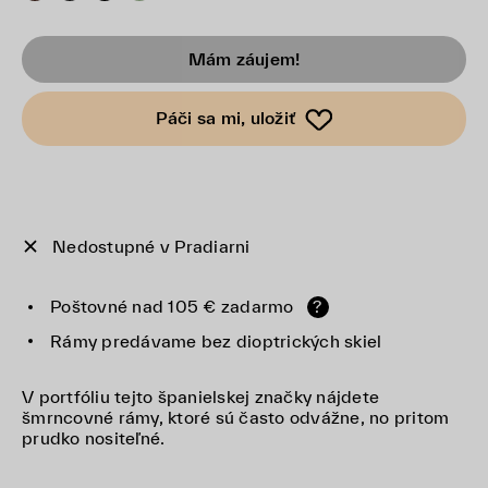
Mám záujem!
Páči sa mi, uložiť
Nedostupné v Pradiarni
Poštovné nad 105 € zadarmo
?
Rámy predávame bez dioptrických skiel
V portfóliu tejto španielskej značky nájdete
šmrncovné rámy, ktoré sú často odvážne, no pritom
prudko nositeľné.