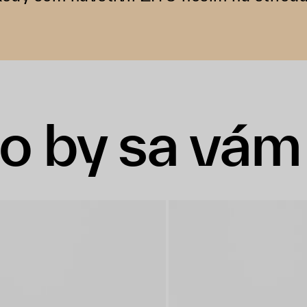
o by sa vám 