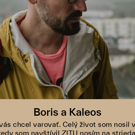
Boris a Kaleos
ás chcel varovať. Celý život som nosil 
kedy som navštívil ZITU nosím na striedač