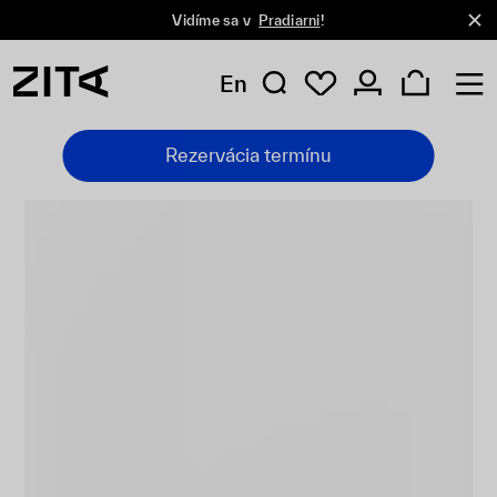
Vidíme sa v
Pradiarni
!
En
Rezervácia termínu