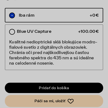
Iba rám
+0€
Blue UV Capture
+100.00€
Kvalitné nedioptrické sklá blokujúce modro-
fialové svetlo z digitálnych obrazoviek.
Chránia oči pred najškodlivejšou časťou
farebného spektra do 435 nm a sú ideálne
na celodenné nosenie.
Pridať do košíka
Páči sa mi, uložiť