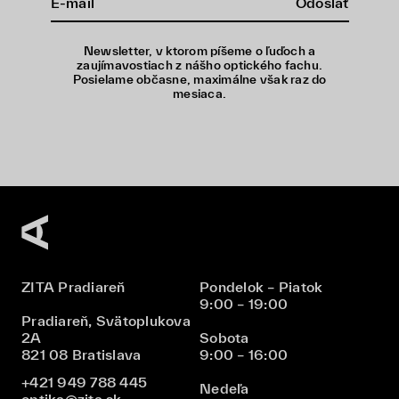
Odoslať
Newsletter, v ktorom píšeme o ľuďoch a
zaujímavostiach z nášho optického fachu.
Posielame občasne, maximálne však raz do
mesiaca.
ZITA Pradiareň
Pondelok – Piatok
9:00 – 19:00
Pradiareň, Svätoplukova
2A
Sobota
821 08 Bratislava
9:00 – 16:00
+421 949 788 445
Nedeľa
optika@zita.sk