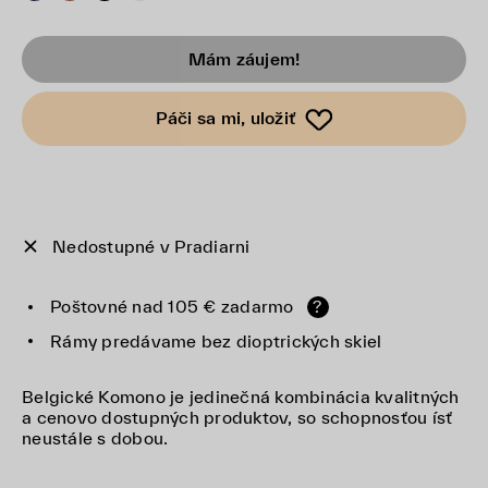
Mám záujem!
Páči sa mi, uložiť
Nedostupné v Pradiarni
Poštovné nad 105 € zadarmo
?
Rámy predávame bez dioptrických skiel
Belgické Komono je jedinečná kombinácia kvalitných
a cenovo dostupných produktov, so schopnosťou ísť
neustále s dobou.