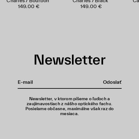
Charles / Bourbon
Charles / Black
Ca
149.00 €
149.00 €
Newsletter
Odoslať
Newsletter, v ktorom píšeme o ľuďoch a
zaujímavostiach z nášho optického fachu.
Posielame občasne, maximálne však raz do
mesiaca.