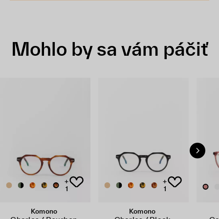
Mohlo by sa vám páčiť
+
+
1
1
Komono
Komono