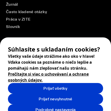
Žurnál
Často kladené otázky
Práca v ZITE
Slovnik
Súhlasíte s ukladaním cookies?
Všetky vaše údaje strážime ako oko v hlave!
Vďaka cookies sa poznáme o niečo lepšie a
pomáhajú nám zlepšovať našu stránku.
Prečítajte si viac o uchovávaní a ochrane
osobných údajov.
Prijať všetky
© 2026 ZITA, design by
khn office
,
Digital products by
BRACKETS
Prijať nevyhnutné
Obchodné podmienky
Ochrana osobných údajov
Podrobné nastavenia