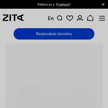
Vidíme sa v
Pradiarni
!
En
Rezervácia termínu