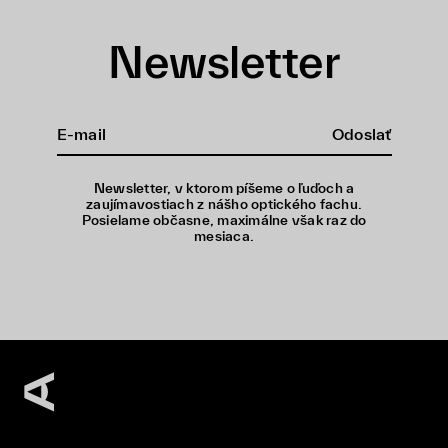
Newsletter
Odoslať
Newsletter, v ktorom píšeme o ľuďoch a
zaujímavostiach z nášho optického fachu.
Posielame občasne, maximálne však raz do
mesiaca.