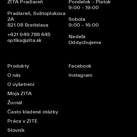
ZITA Pradiareň
Pondelok – Piatok
9:00 – 19:00
Pradiareň, Svätoplukova
2A
Sobota
821 08 Bratislava
9:00 – 16:00
+421 949 788 445
Nedeľa
optika@zita.sk
Oddychujeme
Produkty
Facebook
O nás
Instagram
O vyšetrení
Moja ZITA
Žurnál
Často kladené otázky
Práca v ZITE
Slovnik