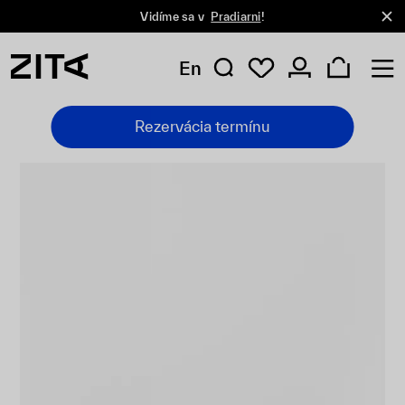
Vidíme sa v
Pradiarni
!
En
Rezervácia termínu