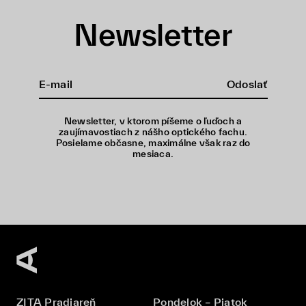
Newsletter
Odoslať
Newsletter, v ktorom píšeme o ľuďoch a
zaujímavostiach z nášho optického fachu.
Posielame občasne, maximálne však raz do
mesiaca.
ZITA Pradiareň
Pondelok – Piatok