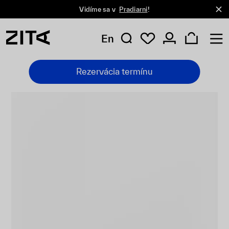
Vidíme sa v
Pradiarni
!
En
Rezervácia termínu