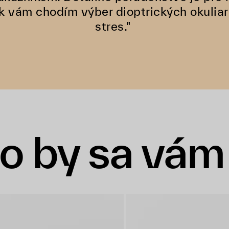
 vám chodím výber dioptrických okuliar
stres."
o by sa vám 