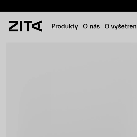
Produkty
O nás
O vyšetren