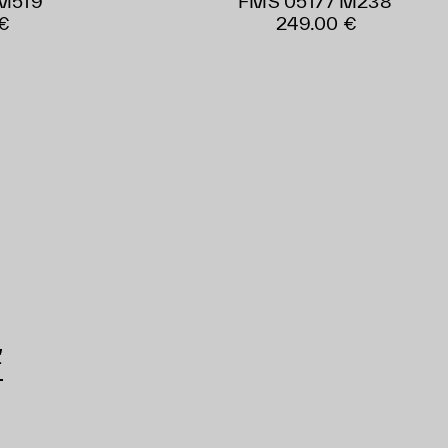
 M519
FMS 0517 / M238
€
249.00 €
ť