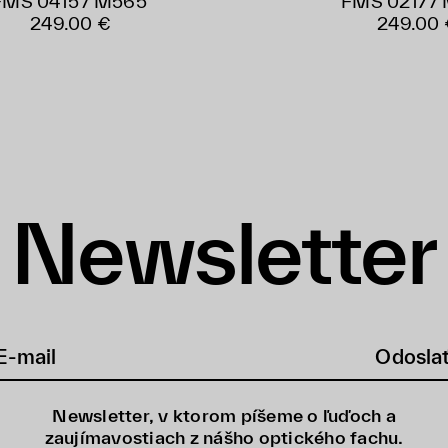
FMS 0415 / M565
FMS 0217 /
249.00 €
249.00 
Newsletter
Odosla
Newsletter, v ktorom píšeme o ľuďoch a
zaujímavostiach z nášho optického fachu.