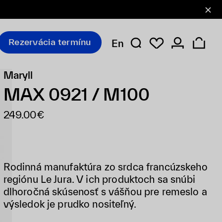
Rezervácia termínu
En
Maryll
MAX 0921 / M100
249.00€
Rodinná manufaktúra zo srdca francúzskeho
regiónu Le Jura. V ich produktoch sa snúbi
dlhoročná skúsenosť s vášňou pre remeslo a
výsledok je prudko nositeľný.