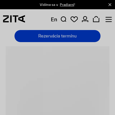
Vidíme sa v
Pradiarni
!
En
Rezervácia termínu