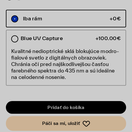
Iba rám
+0€
Blue UV Capture
+100.00€
Kvalitné nedioptrické sklá blokujúce modro-
fialové svetlo z digitálnych obrazoviek.
Chránia oči pred najškodlivejšou časťou
farebného spektra do 435 nm a sú ideálne
na celodenné nosenie.
Pridať do košíka
Páči sa mi, uložiť