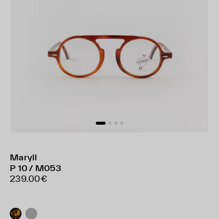
Maryll
P 10 / M053
239.00€