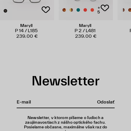
+
5
Maryll
Maryll
P 14 / L185
P 2 / L481
239.00 €
239.00 €
Newsletter
Odoslať
Newsletter, v ktorom píšeme o ľuďoch a
zaujímavostiach z nášho optického fachu.
Posielame občasne, maximálne však raz do