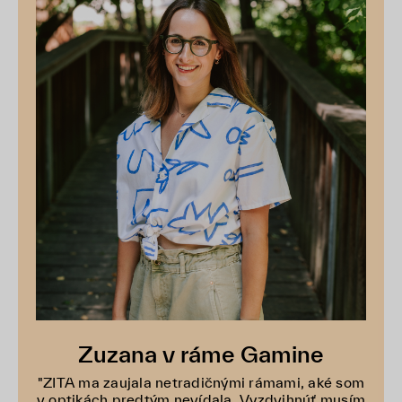
Zuzana v ráme Gamine
"ZITA ma zaujala netradičnými rámami, aké som
v optikách predtým nevídala. Vyzdvihnúť musím