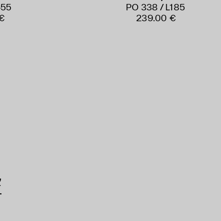
455
PO 338 / L185
€
239.00 €
ť