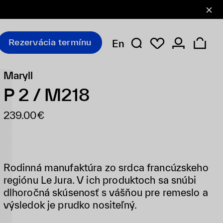
Rezervácia termínu
En
Maryll
P 2 / M218
239.00€
Rodinná manufaktúra zo srdca francúzskeho
regiónu Le Jura. V ich produktoch sa snúbi
dlhoročná skúsenosť s vášňou pre remeslo a
výsledok je prudko nositeľný.