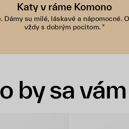
Katy v ráme Komono
ne. Dámy su milé, láskavé a nápomocné. 
vždy s dobrým pocitom. "
o by sa vám 