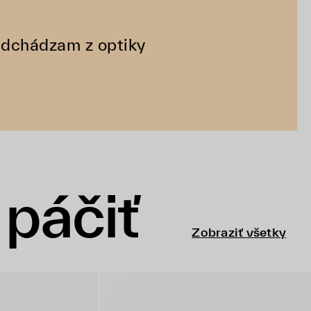
Odchádzam z optiky
páčiť
Zobraziť všetky