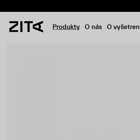
Produkty
O nás
O vyšetren