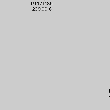
P 14 / L185
239.00 €