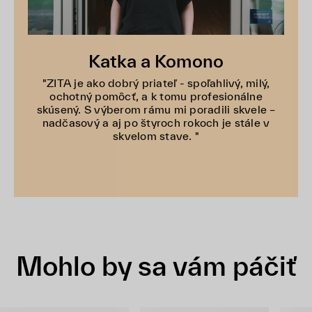
Katka a Komono
"ZITA je ako dobrý priateľ - spoľahlivý, milý,
ochotný pomôcť, a k tomu profesionálne
skúsený. S výberom rámu mi poradili skvele –
nadčasový a aj po štyroch rokoch je stále v
skvelom stave. "
Mohlo by sa vám páčiť