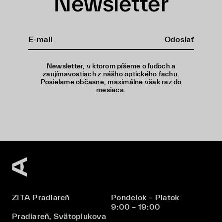
Newsletter
Odoslať
Newsletter, v ktorom píšeme o ľuďoch a
zaujímavostiach z nášho optického fachu.
Posielame občasne, maximálne však raz do
mesiaca.
ZITA Pradiareň
Pondelok – Piatok
9:00 – 19:00
Pradiareň, Svätoplukova