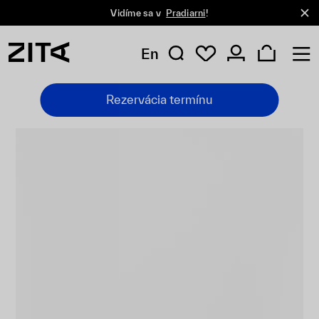
Vidíme sa v
Pradiarni
!
En
Rezervácia termínu