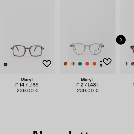
+
5
Maryll
Maryll
P 14 / L185
P 2 / L481
239.00 €
239.00 €