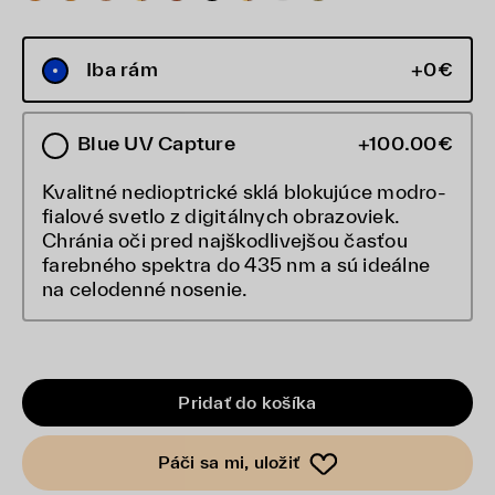
Iba rám
+0€
Blue UV Capture
+100.00€
Kvalitné nedioptrické sklá blokujúce modro-
fialové svetlo z digitálnych obrazoviek.
Chránia oči pred najškodlivejšou časťou
farebného spektra do 435 nm a sú ideálne
na celodenné nosenie.
Pridať do košíka
Páči sa mi, uložiť