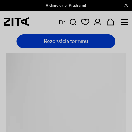
Vidíme sa v
Pradiarni
!
En
Rezervácia termínu