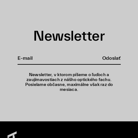
Newsletter
Odoslať
Newsletter, v ktorom píšeme o ľuďoch a
zaujímavostiach z nášho optického fachu.
Posielame občasne, maximálne však raz do
mesiaca.