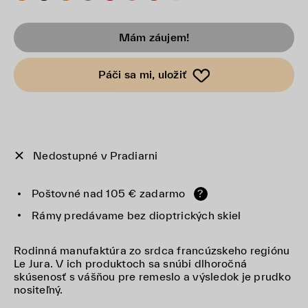
Mám záujem!
Páči sa mi, uložiť
Nedostupné v Pradiarni
Poštovné nad 105 € zadarmo
?
Rámy predávame bez dioptrických skiel
Rodinná manufaktúra zo srdca francúzskeho regiónu
Le Jura. V ich produktoch sa snúbi dlhoročná
skúsenosť s vášňou pre remeslo a výsledok je prudko
nositeľný.