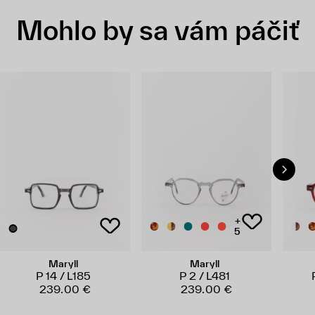
Mohlo by sa vám páčiť
+
5
Maryll
Maryll
P 14 / L185
P 2 / L481
239.00 €
239.00 €