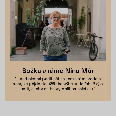
Božka v ráme Nina Mûr
"Hneď ako mi padli oči na tento rám, vedela
som, že pôjde do užšieho výberu. Je ľahučký a
sedí, akoby mi ho vyrobili na zakázku."