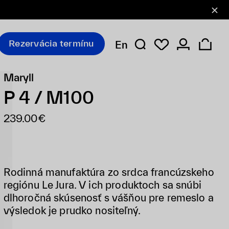
Rezervácia termínu
En
Maryll
P 4 / M100
239.00€
Rodinná manufaktúra zo srdca francúzskeho
regiónu Le Jura. V ich produktoch sa snúbi
dlhoročná skúsenosť s vášňou pre remeslo a
výsledok je prudko nositeľný.