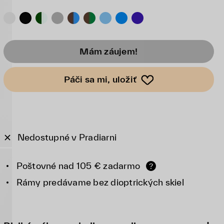
Mám záujem!
Páči sa mi, uložiť
Nedostupné v Pradiarni
Poštovné nad 105 € zadarmo
?
Rámy predávame bez dioptrických skiel