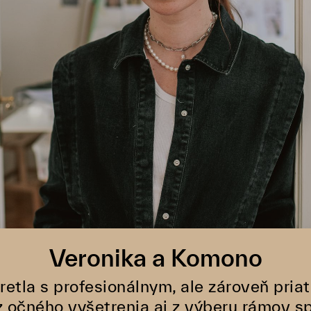
Veronika a Komono
retla s profesionálnym, ale zároveň pri
 z očného vyšetrenia aj z výberu rámov sp