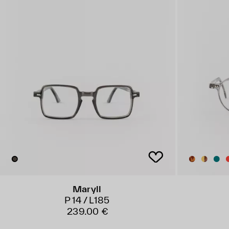
Maryll
P 14 / L185
239.00 €