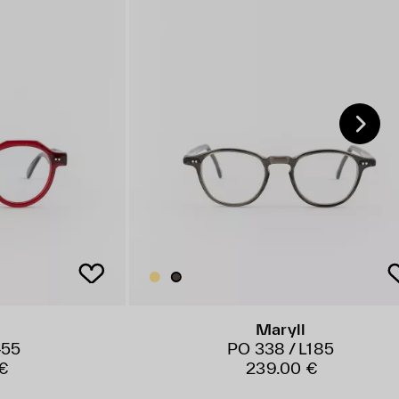
Maryll
455
PO 338 / L185
€
239.00 €