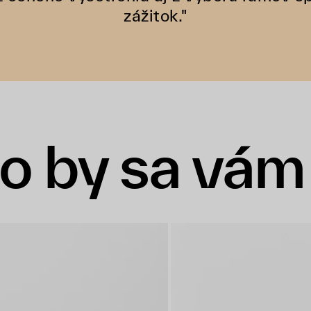
zážitok."
o by sa vám 