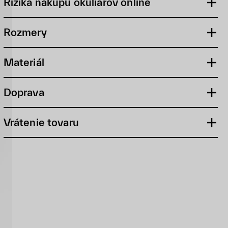
Riziká nákupu okuliarov online
Rozmery
Materiál
Doprava
Vrátenie tovaru