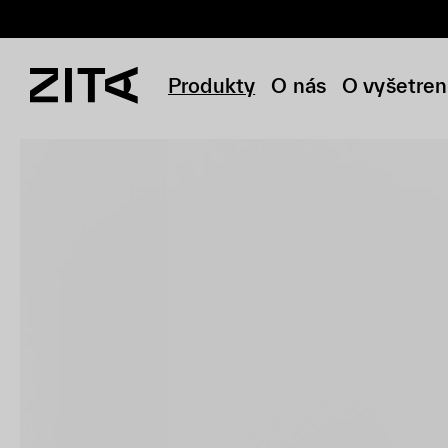
Produkty
O nás
O vyšetren