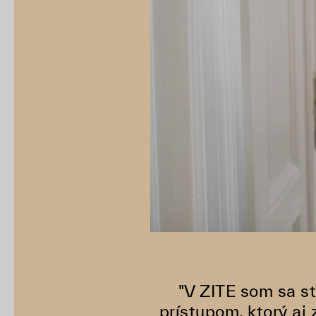
"V ZITE som sa st
prístupom, ktorý aj