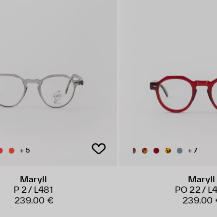
+ 5
+ 7
Maryll
Maryll
P 2 / L481
PO 22 / L
239.00 €
239.00 