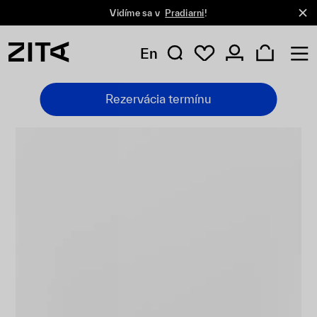
Vidíme sa v
Pradiarni
!
En
Rezervácia termínu