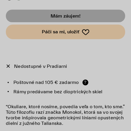
Mám záujem!
Páči sa mi, uložiť
Nedostupné v Pradiarni
Poštovné nad 105 € zadarmo
?
Rámy predávame bez dioptrických skiel
“Okuliare, ktoré nosíme, povedia veľa o tom, kto sme.”
Túto filozofiu razí značka Monokol, ktorá sa vo svojej
tvorbe inšpirovala geometrickými líniami opustených
dielní z južného Talianska.