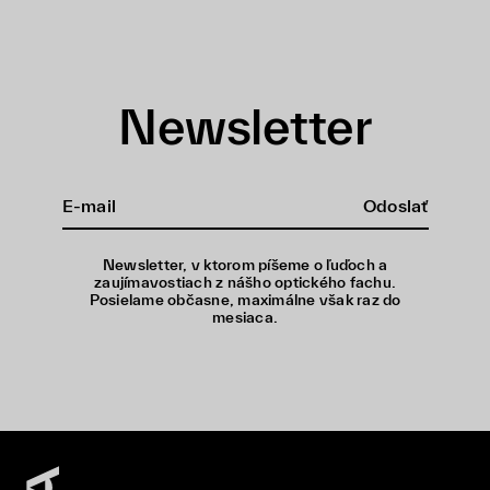
Newsletter
Odoslať
Newsletter, v ktorom píšeme o ľuďoch a
zaujímavostiach z nášho optického fachu.
Posielame občasne, maximálne však raz do
mesiaca.